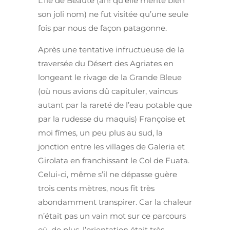
L’Ile de Beauté (ah! qu’elle mérite bien
son joli nom) ne fut visitée qu’une seule
fois par nous de façon patagonne.
Après une tentative infructueuse de la
traversée du Désert des Agriates en
longeant le rivage de la Grande Bleue
(où nous avions dû capituler, vaincus
autant par la rareté de l’eau potable que
par la rudesse du maquis) Françoise et
moi fîmes, un peu plus au sud, la
jonction entre les villages de Galeria et
Girolata en franchissant le Col de Fuata.
Celui-ci, même s’il ne dépasse guère
trois cents mètres, nous fit très
abondamment transpirer. Car la chaleur
n’était pas un vain mot sur ce parcours
où, de plus, l’orientation était très