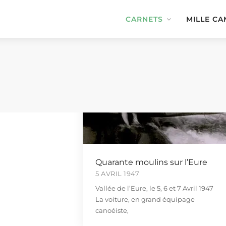
CARNETS
MILLE CA
Quarante moulins sur l’Eure
5 AVRIL 1947
Vallée de l’Eure, le 5, 6 et 7 Avril 1947
La voiture, en grand équipage
canoéiste,