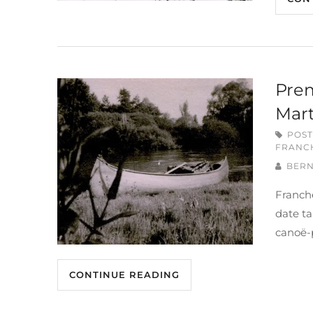
Prem
Mart
POST
FRANC
BERN
Franche
date ta
canoë-
CONTINUE READING