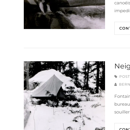
canoéis
impedi
CON
Neig
POST
BERN
Fontain
bureau 
souiller
CON