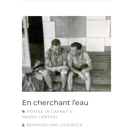
En cherchant l’eau
POSTED IN
CARNET 4
,
MASSIF CENTRAL
BERNARD VAN LECKWYCK